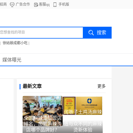
招商
广告合作
客服qq
手机版
|
徐姑娘成都小吃
|
媒体曝光
最新文章
更多
阔巷子土鸡汤麻辣
全国麻辣烫加盟店
烫用匠人之心，打
排名，加盟麻辣烫
造与众不同的麻辣
店哪个品牌好？
烫新体验