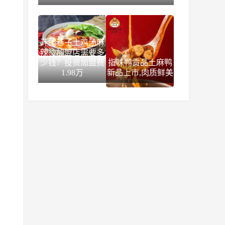
开阔巷子土鸡汤麻
辣烫加盟店需要多
少钱？投资加盟费
指味鸭贡品土麻鸭
1.98万
新品上市,肉质鲜美