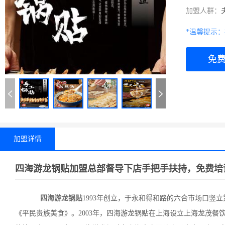
加盟人群：
*温馨提示
免
加盟详情
四海游龙锅贴加盟总部督导下店手把手扶持，免费培
四海游龙锅贴
1993年创立，于永和得和路的六合市场口竖
《平民贵族美食》。2003年，四海游龙锅贴在上海设立上海龙茂