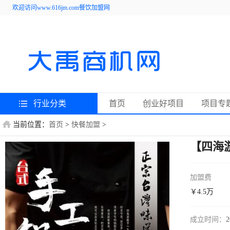
欢迎访问www.616jm.com餐饮加盟网
行业分类
首页
创业好项目
项目专
当前位置：
首页
>
快餐加盟
>
【四海
加盟费
￥4.5万
成立时间：