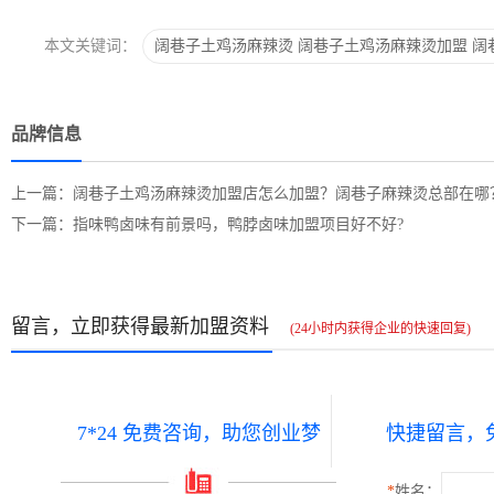
本文关键词：
阔巷子土鸡汤麻辣烫
阔巷子土鸡汤麻辣烫加盟
阔
品牌信息
上一篇：阔巷子土鸡汤麻辣烫加盟店怎么加盟？阔巷子麻辣烫总部在哪
下一篇：指味鸭卤味有前景吗，鸭脖卤味加盟项目好不好?
留言，立即获得最新加盟资料
(24小时内获得企业的快速回复)
7*24 免费咨询，助您创业梦
快捷留言，
*
姓名：