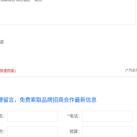
汤麻辣烫-用心做好一碗汤
湖
(
*
为必
快速回复)
捷留言，免费索取品牌招商合作最新信息
名：
*
电话：
市：
预算：