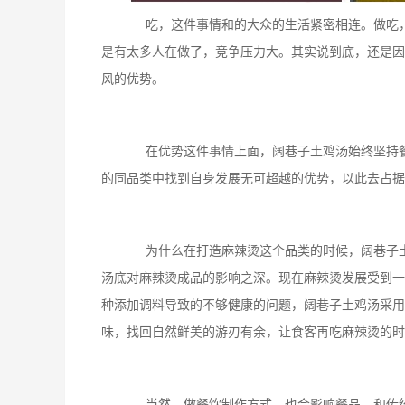
吃，这件事情和的大众的生活紧密相连。做吃，
是有太多人在做了，竞争压力大。其实说到底，还是因
风的优势。
在优势这件事情上面，阔巷子土鸡汤始终坚持餐
的同品类中找到自身发展无可超越的优势，以此去占据
为什么在打造麻辣烫这个品类的时候，阔巷子土
汤底对麻辣烫成品的影响之深。现在麻辣烫发展受到一
种添加调料导致的不够健康的问题，阔巷子土鸡汤采用
味，找回自然鲜美的游刃有余，让食客再吃麻辣烫的时
当然，做餐饮制作方式，也会影响餐品，和传统