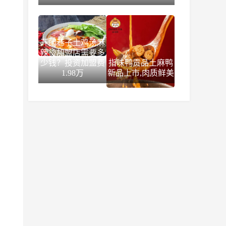
开阔巷子土鸡汤麻
辣烫加盟店需要多
少钱？投资加盟费
指味鸭贡品土麻鸭
1.98万
新品上市,肉质鲜美