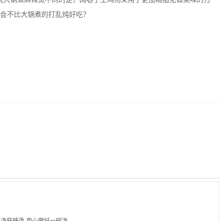
会不比大锅煮的打乱炖好吃？