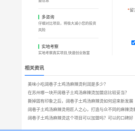
盟信息
*
留
多咨询
仔细对比项目，将极大减小您的投资
风险
实地考察
实地考察真实项目,快速创业致富
相关资讯
美味小吃阔巷子土鸡汤麻辣烫利润是多少？
在苏州哪一块开阔巷子土鸡汤麻辣烫加盟店比较妥当？
撕掉固有印象之后，阔巷子土鸡汤麻辣烫如何迎来新发展
阔巷子土鸡汤麻辣烫用匠人之心，打造与众不同的麻辣烫
体验
阔巷子土鸡汤麻辣烫这个项目可以加盟吗？可以的口碑好