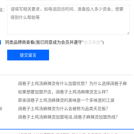
言：
同类品牌商查看(我已同意成为会员并遵守"
会员条款
")
提交留言
阔巷子土鸡汤麻辣烫有什么加盟优势？为什么选择阔巷子麻
辣烫?
如果想要加盟开店，阔巷子土鸡汤麻辣烫怎么样？
原来阔巷子土鸡汤麻辣烫的美味是一个多味道的江湖
新
阔巷子土鸡汤麻辣烫为什么会被称为品类天花板？
阔巷子土鸡汤麻辣烫加盟电话,阔巷子麻辣烫加盟热线？