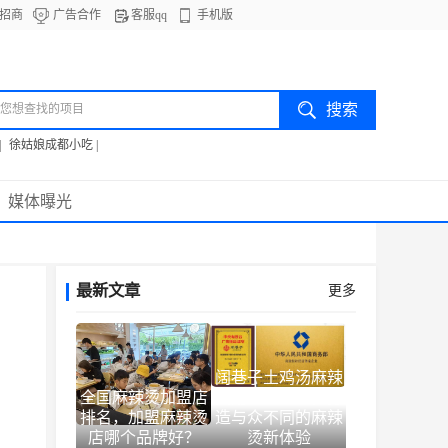
招商
广告合作
客服qq
手机版
|
徐姑娘成都小吃
|
媒体曝光
最新文章
更多
阔巷子土鸡汤麻辣
全国麻辣烫加盟店
烫用匠人之心，打
排名，加盟麻辣烫
造与众不同的麻辣
店哪个品牌好？
烫新体验