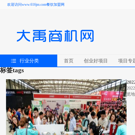
欢迎访问www.616jm.com餐饮加盟网
行业分类
首页
创业好项目
项目专
标签
tags
2
20
览地